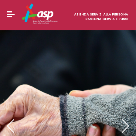
Vai ai contenuti
Vai al menu di navigazione
Attiva / disattiva la navigazione
Vai al footer
AZIENDA SERVIZI ALLA PERSONA
RAVENNA CERVIA E RUSSI