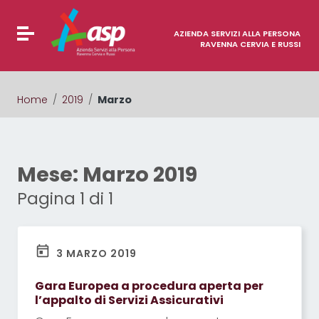
Vai ai contenuti
Vai al menu di navigazione
Attiva / disattiva la navigazione
Vai al footer
AZIENDA SERVIZI ALLA PERSONA
RAVENNA CERVIA E RUSSI
Home
/
2019
/
Marzo
Mese:
Marzo 2019
Pagina 1 di 1
3 MARZO 2019
Gara Europea a procedura aperta per
l’appalto di Servizi Assicurativi