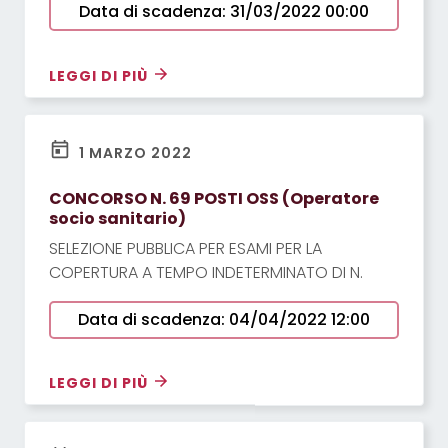
Data di scadenza: 31/03/2022 00:00
ringraziare con un attestato di riconoscenza
i presenti che hanno contribuito all’acquisto
di una sedia elettrica per “Angelo” ed a
LEGGI DI PIÙ
quattro sedie a rotelle per le case di riposo
di Cervia (Busignani) e Milano
Marittima (Villaverde) …(continua a leggere
1 MARZO 2022
l’articolo cliccando qui)
CONCORSO N. 69 POSTI OSS (Operatore
socio sanitario)
SELEZIONE PUBBLICA PER ESAMI PER LA
COPERTURA A TEMPO INDETERMINATO DI N.
Data di scadenza: 04/04/2022 12:00
LEGGI DI PIÙ