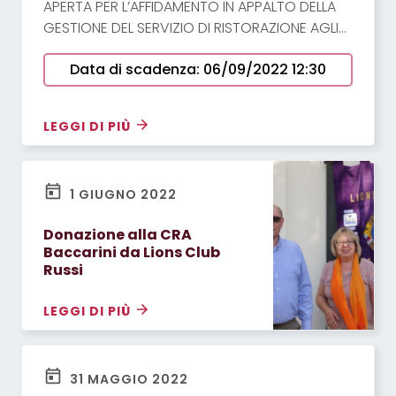
APERTA PER L’AFFIDAMENTO IN APPALTO DELLA
GESTIONE DEL SERVIZIO DI RISTORAZIONE AGLI
OSPITI DELLE STRUTTURE RESIDENZIALI E
Data di scadenza: 06/09/2022 12:30
SEMIRESIDENZIALI GESTITE DALL’AZIENDA SERVIZI
ALLA PERSONA RAVENNA CERVIA E RUSSI PER
ANNI CINQUE – CIG: 93116665DE Responsabile
LEGGI DI PIÙ
unico del procedimento: Dott.
1 GIUGNO 2022
Donazione alla CRA
Baccarini da Lions Club
Russi
LEGGI DI PIÙ
31 MAGGIO 2022