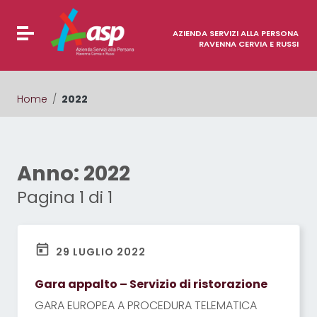
Vai ai contenuti
Vai al menu di navigazione
Attiva / disattiva la navigazione
Vai al footer
AZIENDA SERVIZI ALLA PERSONA
RAVENNA CERVIA E RUSSI
Home
/
2022
Anno:
2022
Pagina 1 di 1
29 LUGLIO 2022
Gara appalto – Servizio di ristorazione
GARA EUROPEA A PROCEDURA TELEMATICA