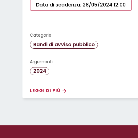
Day, ovvero una giornata dedicata ad
Data di scadenza: 28/05/2024 12:00
analizzare proposte tecnologiche
innovative per la gestione dei processi
assistenziali e sanitari a cui tutte le ASP
potranno partecipare.
Categorie
Bandi di avviso pubblico
Argomenti
2024
LEGGI DI PIÙ