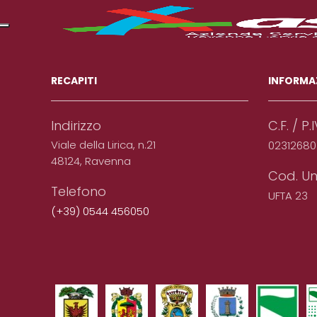
RECAPITI
INFORMA
Indirizzo
C.F. / P.
Viale della Lirica, n.21
0231268
48124, Ravenna
Cod. Un
Telefono
UFTA 23
(+39) 0544 456050