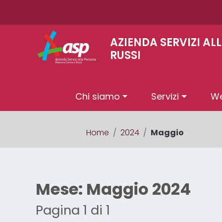
Vai ai contenuti
Vai al menu di navigazione
Vai al footer
AZIENDA SERVIZI A
RUSSI
Chi siamo
Servizi
We
le
Home
/
2024
/
Maggio
Mese:
Maggio 2024
Pagina 1 di 1