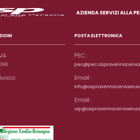
AZIENDA SERVIZI ALLA P
ZIONI
POSTA ELETTRONICA
IVA
PEC :
0396
pec@pec.aspravennacerviaer
ivoco
Email :
info@aspravennacerviaerussi
Email :
urp@aspravennacerviaerussi