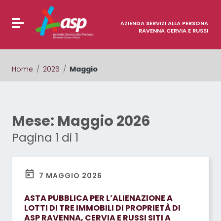
Vai ai contenuti
Vai al menu di navigazione
Attiva / disattiva la navigazione
Vai al footer
AZIENDA SERVIZI ALLA PERSONA
RAVENNA CERVIA E RUSSI
Home
/
2026
/
Maggio
Mese:
Maggio 2026
Pagina 1 di 1
7 MAGGIO 2026
ASTA PUBBLICA PER L’ALIENAZIONE A
LOTTI DI TRE IMMOBILI DI PROPRIETÀ DI
ASP RAVENNA, CERVIA E RUSSI SITI A