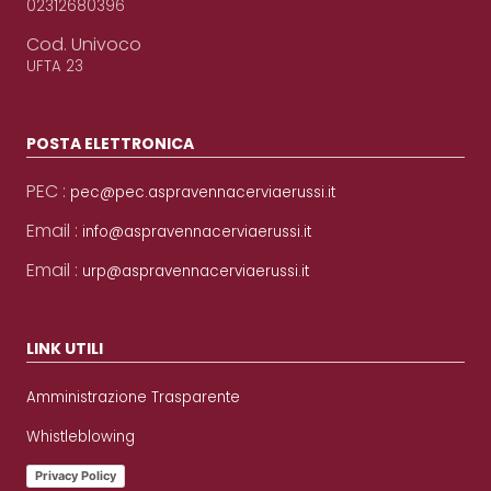
02312680396
Cod. Univoco
UFTA 23
POSTA ELETTRONICA
PEC :
pec@pec.aspravennacerviaerussi.it
Email :
info@aspravennacerviaerussi.it
Email :
urp@aspravennacerviaerussi.it
LINK UTILI
Amministrazione Trasparente
Whistleblowing
Privacy Policy