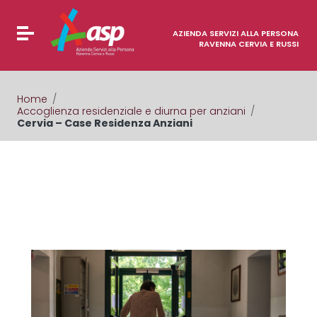
Vai ai contenuti
Vai al menu di navigazione
Attiva / disattiva la navigazione
Vai al footer
AZIENDA SERVIZI ALLA PERSONA
RAVENNA CERVIA E RUSSI
Home
/
Accoglienza residenziale e diurna per anziani
/
Cervia – Case Residenza Anziani