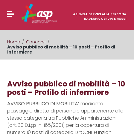
Vai ai contenuti
Vai al menu di navigazione
Attiva / disattiva la navigazione
Vai al footer
AZIENDA SERVIZI ALLA PERSONA
RAVENNA CERVIA E RUSSI
Home
/
Concorsi
/
Avviso pubblico di mobilità – 10 posti – Profilo di
infermiere
Avviso pubblico di mobilità – 10
posti – Profilo di infermiere
AVVISO PUBBLICO DI MOBILITA’
mediante
passaggio diretto di personale appartenente alla
stessa categoria tra Pubbliche Amministrazioni
(art. 30 D.Lgs. n. 165/2001) per la copertura di
numero 10 posti di categoria D “CCNL Funzioni