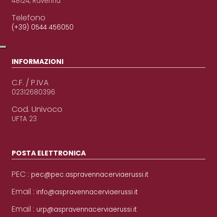
48124, Ravenna
Telefono
(+39) 0544 456050
INFORMAZIONI
C.F. / P.IVA
02312680396
Cod. Univoco
UFTA 23
POSTA ELETTRONICA
PEC :
pec@pec.aspravennacerviaerussi.it
Email :
info@aspravennacerviaerussi.it
Email :
urp@aspravennacerviaerussi.it