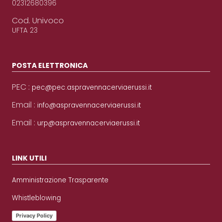
02312680396
Cod. Univoco
UFTA 23
POSTA ELETTRONICA
PEC :
pec@pec.aspravennacerviaerussi.it
Email :
info@aspravennacerviaerussi.it
Email :
urp@aspravennacerviaerussi.it
LINK UTILI
Amministrazione Trasparente
Whistleblowing
Privacy Policy